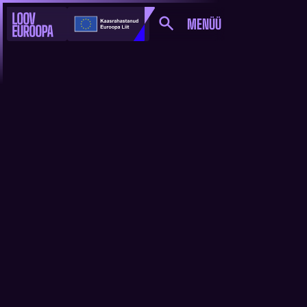
MENÜÜ
TAOTLUSVOORUD
KÕIK
MEDIA
KULTUUR
VALDKONDADE VAHELINE