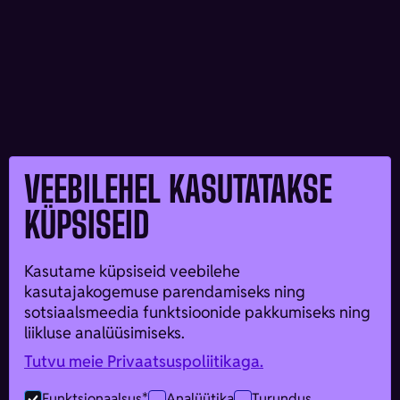
VEEBILEHEL KASUTATAKSE
KÜPSISEID
Kasutame küpsiseid veebilehe
kasutajakogemuse parendamiseks ning
sotsiaalsmeedia funktsioonide pakkumiseks ning
liikluse analüüsimiseks.
Tutvu meie Privaatsuspoliitikaga.
Funktsionaalsus*
Analüütika
Turundus