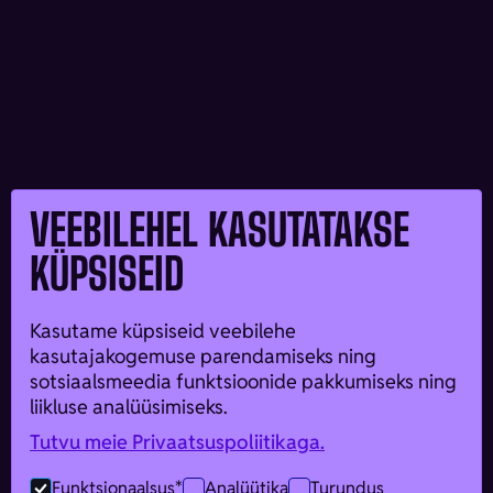
VEEBILEHEL KASUTATAKSE
KÜPSISEID
Kasutame küpsiseid veebilehe
kasutajakogemuse parendamiseks ning
sotsiaalsmeedia funktsioonide pakkumiseks ning
liikluse analüüsimiseks.
Tutvu meie Privaatsuspoliitikaga.
Funktsionaalsus*
Analüütika
Turundus