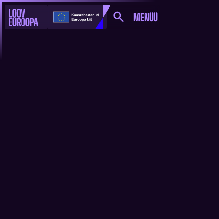
MENÜÜ
UUDISED JA
SÜNDMUSED
KÕIK
MEDIA
KULTUUR