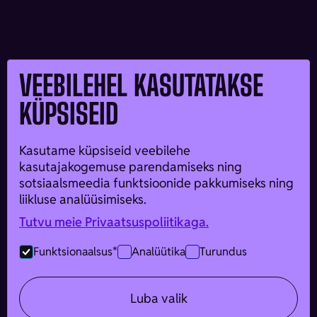
VEEBILEHEL KASUTATAKSE
KÜPSISEID
Kasutame küpsiseid veebilehe
kasutajakogemuse parendamiseks ning
sotsiaalsmeedia funktsioonide pakkumiseks ning
liikluse analüüsimiseks.
Tutvu meie Privaatsuspoliitikaga.
Funktsionaalsus*
Analüütika
Turundus
Funded by the European Union. Views and opinions
Luba valik
expressed are, however, those of the author(s) only and do
not necessarily reflect those of the European Union or the