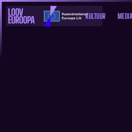
KULTUUR
MEDI
ÜKS EUROOPA 
AASTAL EESTI
UUDIS
3.3.2025