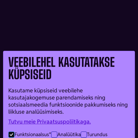
VEEBILEHEL KASUTATAKSE
KÜPSISEID
Kasutame küpsiseid veebilehe
kasutajakogemuse parendamiseks ning
sotsiaalsmeedia funktsioonide pakkumiseks ning
liikluse analüüsimiseks.
Tutvu meie Privaatsuspoliitikaga.
Funktsionaalsus*
Analüütika
Turundus