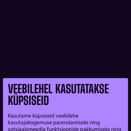
VEEBILEHEL KASUTATAKSE
KÜPSISEID
Kasutame küpsiseid veebilehe
kasutajakogemuse parendamiseks ning
sotsiaalsmeedia funktsioonide pakkumiseks ning