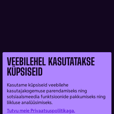
VEEBILEHEL KASUTATAKSE
KÜPSISEID
Kasutame küpsiseid veebilehe
kasutajakogemuse parendamiseks ning
sotsiaalsmeedia funktsioonide pakkumiseks ning
liikluse analüüsimiseks.
Tutvu meie Privaatsuspoliitikaga.