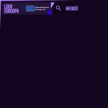
MENÜÜ
EUROOPA TOETAB
FINORA CAPITALILE
ANTAVA KUUE MILJONI