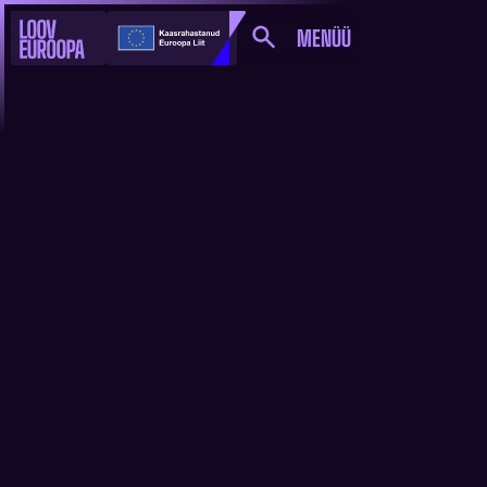
MENÜÜ
EUPL LAUREAAT
MUDLUM: MA VEEL EI
OSKA HINNATA, MIDA