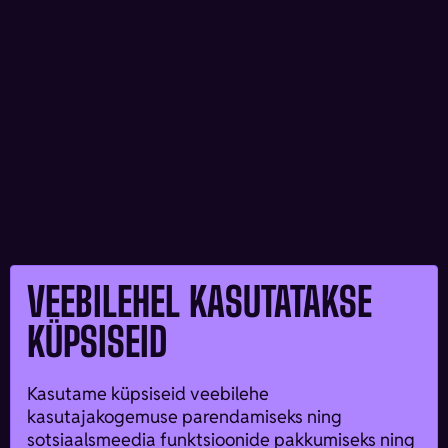
VEEBILEHEL KASUTATAKSE
KÜPSISEID
Kasutame küpsiseid veebilehe
kasutajakogemuse parendamiseks ning
sotsiaalsmeedia funktsioonide pakkumiseks ning