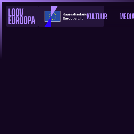
KULTUUR
MEDI
EFP AVALDAS 
KATALOOGI 20
UUDIS
3.3.2025