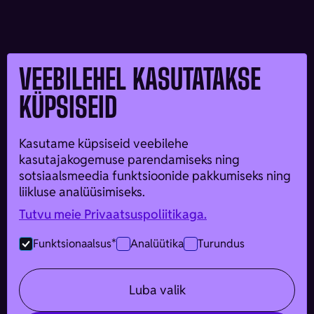
VEEBILEHEL KASUTATAKSE
KÜPSISEID
Kasutame küpsiseid veebilehe
kasutajakogemuse parendamiseks ning
sotsiaalsmeedia funktsioonide pakkumiseks ning
liikluse analüüsimiseks.
Tutvu meie Privaatsuspoliitikaga.
Funktsionaalsus*
Analüütika
Turundus
Funded by the European Union. Views and opinions
Luba valik
expressed are, however, those of the author(s) only and do
not necessarily reflect those of the European Union or the